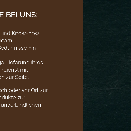
 BEI UNS:
ung und Know-how
 Team
edürfnisse hin
 Lieferung Ihres
endienst mit
n zur Seite.
sch oder vor Ort zur
odukte zur
 unverbindlichen