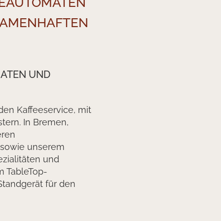
KEAUTOMATEN
 NAMENHAFTEN
MATEN UND
en Kaffeeservice, mit
tern. In Bremen,
eren
 sowie unserem
zialitäten und
m TableTop-
Standgerät für den