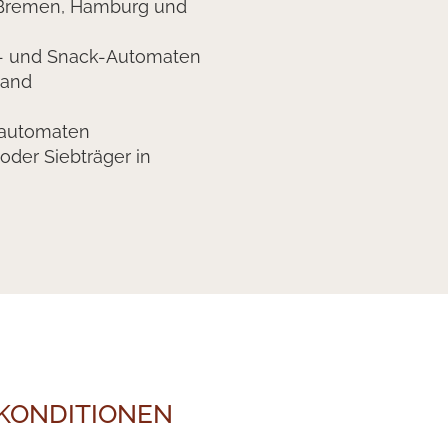
n Bremen, Hamburg und
t- und Snack-Automaten
land
lautomaten
oder Siebträger in
NKONDITIONEN