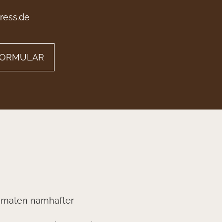
ress.de
FORMULAR
omaten namhafter