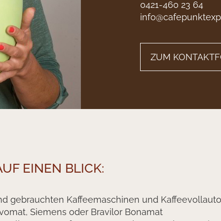
0421-460 23 64
info@cafepunktexp
ZUM KONTAKT
UF EINEN BLICK:
nd gebrauchten Kaffeemaschinen und Kaffeevollaut
ervomat, Siemens oder Bravilor Bonamat