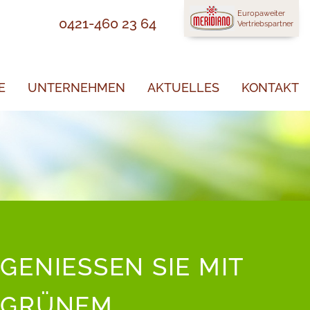
Europaweiter
0421-460 23 64
Vertriebspartner
E
UNTERNEHMEN
AKTUELLES
KONTAKT
GENIESSEN SIE MIT G
RÜNEM G